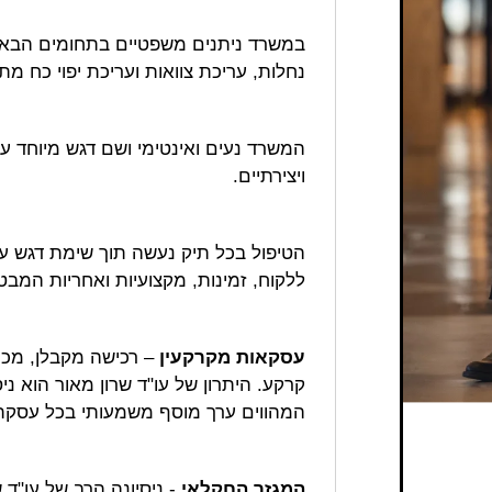
במשרד ניתנים משפטיים בתחומים הבאים:
נחלות, עריכת צוואות ועריכת יפוי כח מ
המשרד נעים ואינטימי ושם דגש מיוחד ע
ויצירתיים.
הטיפול בכל תיק נעשה תוך שימת דגש על
ללקוח, זמינות, מקצועיות ואחריות המבט
​
עסקאות מקרקעין
– רכישה מקבלן, מכיר
קרקע. היתרון של עו"ד שרון מאור הוא ני
המהווים ערך מוסף משמעותי בכל עסקת 
המגזר החקלאי
- ניסיונה הרב של עו"ד