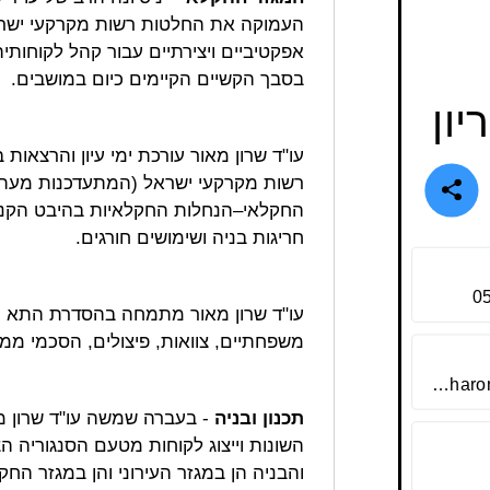
העמוקה את החלטות רשות מקרקעי ישרא
אפקטיביים ויצירתיים עבור קהל לקוחות
בסבך הקשיים הקיימים כיום במושבים.
יון
עו"ד שרון מאור עורכת ימי עיון והרצאות
רשות מקרקעי ישראל (המתעדכנות מעת 
החקלאי–הנחלות החקלאיות בהיבט הקניי
חריגות בניה ושימושים חורגים.
0
עו"ד שרון מאור מתמחה בהסדרת התא ה
משפחתיים, צוואות, פיצולים, הסכמי ממו
https://www.sharonmaor.co.il/
תכנון ובניה
- בעברה שמשה עו"ד שרון מא
השונות וייצוג לקוחות מטעם הסנגוריה הצ
והבניה הן במגזר העירוני והן במגזר החק