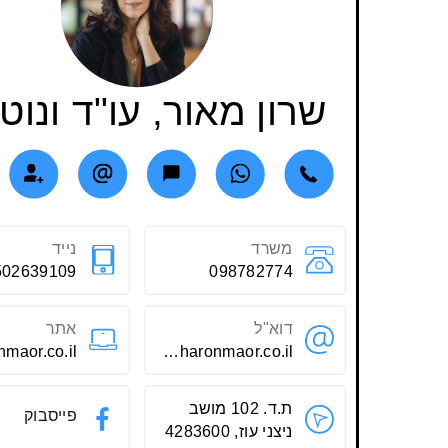
שרון מאור, עו"ד ונוטר
משרד
נייד
502639109
098782774
דוא"ל
אתר
office@sharonmaor.co.il
ת.ד. 102 מושב
פייסבוק
ניצני עוז, 4283600