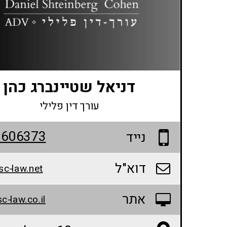
דניאל שטיינברג כהן
עורך דין פלילי
2606373
נייד
דוא"ל
c-law.net
אתר
-law.co.il