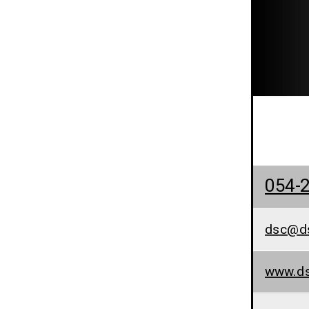
054-
dsc@ds
www.dsc