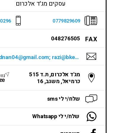
עסקים מג'ד אלכרום
10296
0779829609
048276505
F
A
X
raziaadnan04@gmail.com; razi@bkerem.org.il
מג'ד אלכרום, ת.ד 515
כרמיאל, משגב, 16
שלח/י לי sms
שלח/י לי Whatsapp