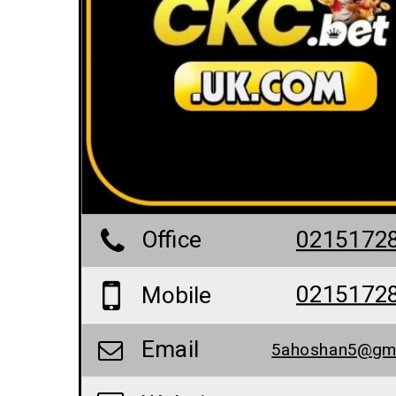
Office
0215172
0215172
Mobile
Email
5ahoshan5@gma