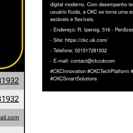
digital moderno. Com desempenho tec
usuário fluida, a CKC se torna uma 
estáveis ​​e flexíveis.
- Endereço: R. Iperoig, 516 - Perdize
- Site: https://ckc.uk.com/
- Telefone: 021517281932
- E-mail: contact@ckcukcom
#CKCInnovation #CKCTechPlatform 
#CKCSmartSolutions
81932
81932
il.com