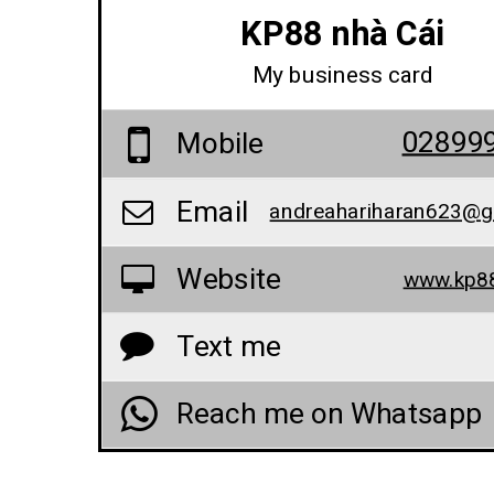
KP88 nhà Cái
My business card
02899
Mobile
Email
Website
www.kp88
Text me
Reach me on Whatsapp