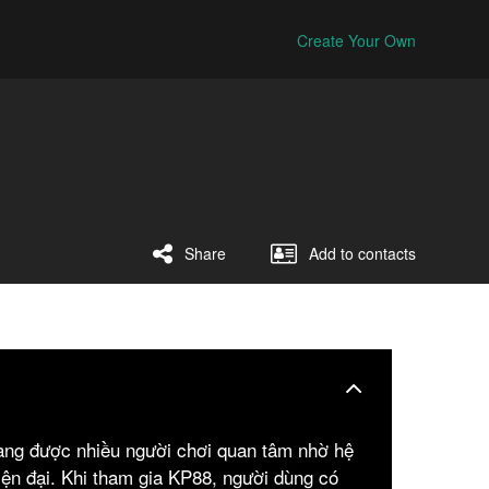
Create Your Own
Share
Add to contacts
 đang được nhiều người chơi quan tâm nhờ hệ
hiện đại. Khi tham gia KP88, người dùng có