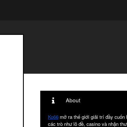
About
Ko66
mở ra thế giới giải trí đầy cuốn
các trò như lô đề, casino và nhận thư