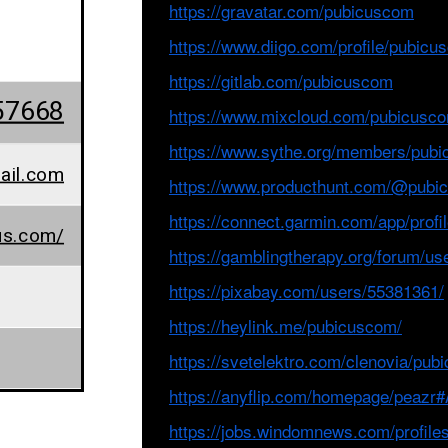
https://gravatar.com/pubicuscom
https://www.diigo.com/profile/pubicu
https://gitlab.com/pubicuscom
57668
https://www.mixcloud.com/pubicusc
https://www.sythe.org/members/pub
ail.com
https://www.producthunt.com/@pubi
https://connect.garmin.com/app/prof
us.com/
https://gamblingtherapy.org/forum/u
https://pixabay.com/users/55381361/
https://heylink.me/pubicuscom/
https://svetelektro.com/clenovia/pub
https://anyflip.com/homepage/peazr
https://jobs.windomnews.com/profil