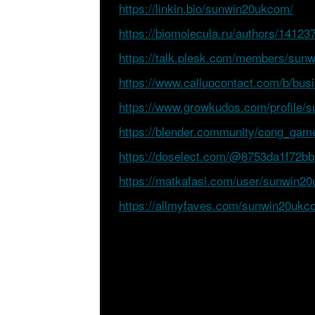
https://linkin.bio/sunwin20ukcom/
https://biomolecula.ru/authors/14123
https://talk.plesk.com/members/sun
https://www.callupcontact.com/b/bu
https://www.growkudos.com/profile
https://blender.community/cong_gam
https://doselect.com/@8753da1f72b
https://matkafasi.com/user/sunwin2
https://allmyfaves.com/sunwin20ukc