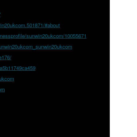
7
win20ukcom.501871/#about
sinessprofile/sunwin20ukcom/10055671
/sunwin20ukcom_sunwin20ukcom
e176/
ba5b11749ca459
0ukcom
om