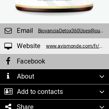
Email
BiovanciaDetox360Uses@outlook.com
Website
www.avismonde.com/fr/detox-360-avis/
Facebook
About
Add to contacts
Share