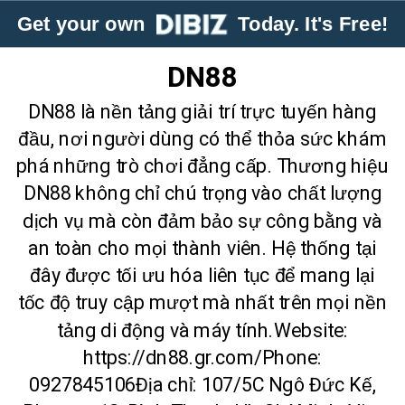
Get your own
Today. It's Free!
DN88
DN88 là nền tảng giải trí trực tuyến hàng
đầu, nơi người dùng có thể thỏa sức khám
phá những trò chơi đẳng cấp. Thương hiệu
DN88 không chỉ chú trọng vào chất lượng
dịch vụ mà còn đảm bảo sự công bằng và
an toàn cho mọi thành viên. Hệ thống tại
đây được tối ưu hóa liên tục để mang lại
tốc độ truy cập mượt mà nhất trên mọi nền
tảng di động và máy tính.Website:
https://dn88.gr.com/Phone:
0927845106Địa chỉ: 107/5C Ngô Đức Kế,