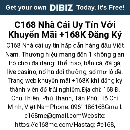
Get your own
Today. It's Free!
C168 Nhà Cái Uy Tín Với
Khuyến Mãi +168K Đăng Ký
C168 Nhà cái uy tín hấp dẫn hàng đầu Việt
Nam. Thương hiệu mang đến 1 không gian
trò chơi đa dạng: Thể thao, bắn cá, đá gà,
live casino, nổ hũ đổi thưởng, sổ mơ lô đề.
Trang web khuyến mãi +168K khi đăng ký
thành viên để trải nghiệm.Địa chỉ: 168 Đ.
Chu Thiên, Phú Thạnh, Tân Phú, Hồ Chí
Minh, Việt NamPhone: 0961186168Gmail:
c168me@gmail.comWebsite:
https://c168me.com/Hastag: #c168,