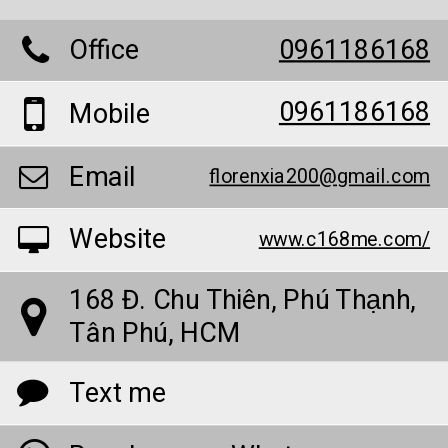
Office
0961186168
0961186168
Mobile
Email
florenxia200@gmail.com
Website
www.c168me.com/
168 Đ. Chu Thiên, Phú Thạnh,
Tân Phú, HCM
Text me