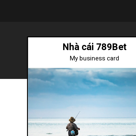
Nhà cái 789Bet
My business card