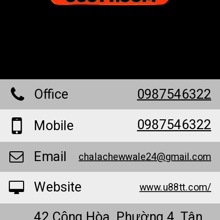
Office
0987546322
0987546322
Mobile
Email
chalachewwale24@gmail.com
Website
www.u88tt.com/
42 Cộng Hòa, Phường 4, Tân