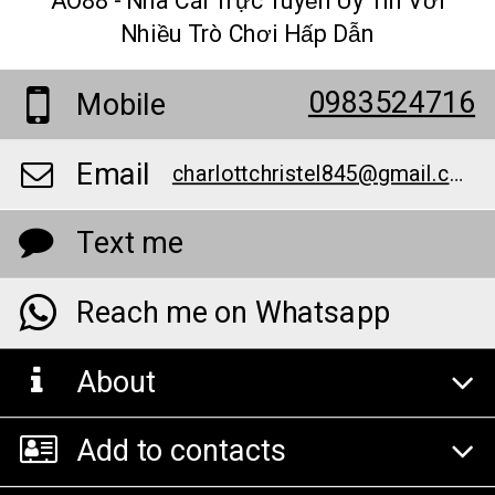
AO88 - Nhà Cái Trực Tuyến Uy Tín Với
Nhiều Trò Chơi Hấp Dẫn
0983524716
Mobile
Email
charlottchristel845@gmail.com
Text me
Reach me on Whatsapp
About
Add to contacts