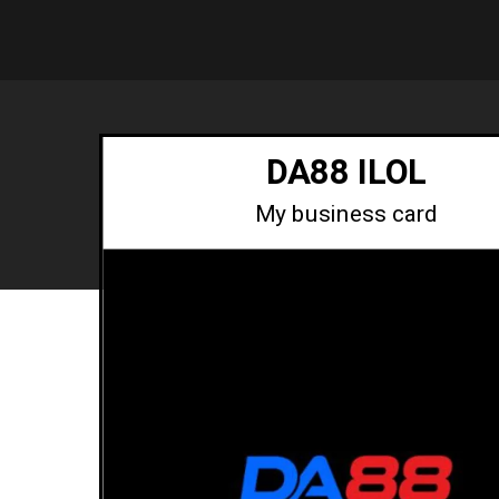
DA88 ILOL
My business card