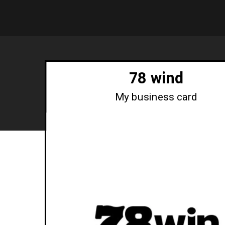
78 wind
My business card