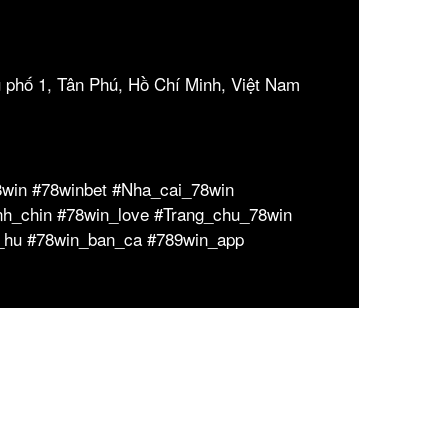
phố 1, Tân Phú, Hồ Chí Minh, Việt Nam
8win #78winbet #Nha_cai_78win
nh_chin #78win_love #Trang_chu_78win
_hu #78win_ban_ca #789win_app