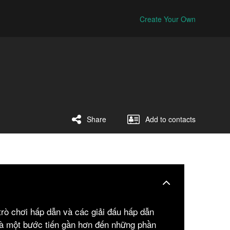
Create Your Own
Share
Add to contacts
trò chơi hấp dẫn và các giải đấu hấp dẫn
 là một bước tiến gần hơn đến những phần