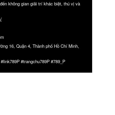
n không gian giải trí khác biệt, thú vị và
/
om
ường 16, Quận 4, Thành phố Hồ Chí Minh,
 #link789P #trangchu789P #789_P