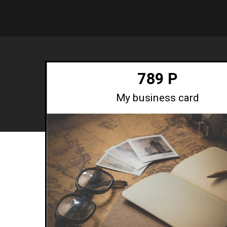
789 P
My business card