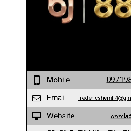
09719
Mobile
Email
fredericsherrill4@g
Website
www.bi8