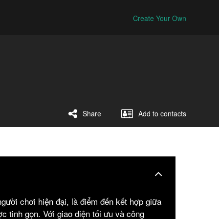
Create Your Own
Share
Add to contacts
người chơi hiện đại, là điểm đến kết hợp giữa
c tinh gọn. Với giao diện tối ưu và công