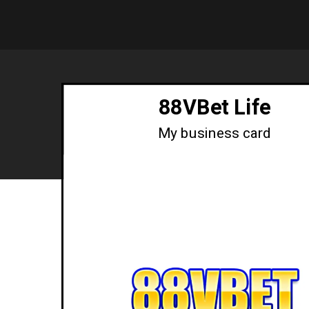
88VBet Life
My business card