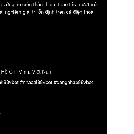
 với giao diện thân thiện, thao tác mượt mà
i nghiệm giải trí ổn định trên cả điện thoại
, Hồ Chí Minh, Việt Nam
ink88vbet #nhacai88vbet #dangnhap88vbet
e