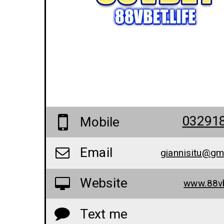
03291
Mobile
Email
giannisitu@gm
Website
www.88vb
Text me