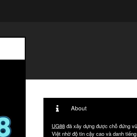
About
UG88
đã xây dựng được chỗ đứng vữn
Việt nhờ độ tin cậy cao và danh tiếng