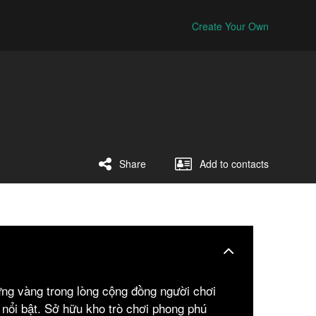
Create Your Own
Share
Add to contacts
g vàng trong lòng cộng đồng người chơi
 nổi bật. Sở hữu kho trò chơi phong phú