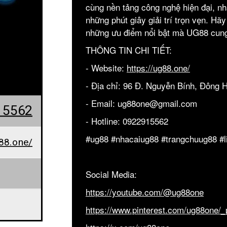
cùng nền tảng công nghệ hiện đại, n
những phút giây giải trí trọn vẹn. Hã
những ưu điểm nổi bật mà UG88 cung
THÔNG TIN CHI TIẾT:
- Website:
https://ug88.one/
- Địa chỉ: 96 Đ. Nguyễn Bính, Đông 
- Email: ug88one@gmail.com
15562
- Hotline: 0922915562
#ug88 #nhacaiug88 #trangchuug88 #
88.one/
Social Media:
https://youtube.com/@ug88one
https://www.pinterest.com/ug88one/_p