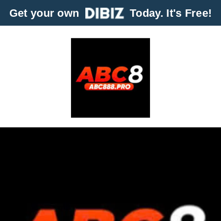
Get your own
Today. It's Free!