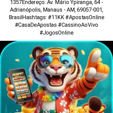
1357Endereço: Av. Mário Ypiranga, 64 -
Adrianópolis, Manaus - AM, 69057-001,
BrasilHashtags: #11KK #ApostasOnline
#CasaDeApostas #CassinoAoVivo
#JogosOnline