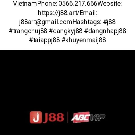
VietnamPhone: 0566.217.666Website:
https://j88.art/Email:
j88art@gmail.comHashtags: #j88
#trangchuj88 #dangkyj88 #dangnhapj88
#taiappj88 #khuyenmaij88