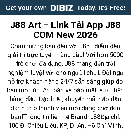
Get your own
Today. It's Free!
J88 Art – Link Tải App J88
COM New 2026
Chào mừng bạn đến với J88 - điểm đến
giải trí trực tuyến hàng đầu! Với hơn 5000
trò chơi đa dạng, J88 mang đến trải
nghiệm tuyệt vời cho người chơi. Đội ngũ
hỗ trợ khách hàng 24/7 sẵn sàng giúp đỡ
bạn mọi lúc. An toàn và bảo mật là ưu tiên
hàng đầu. Đặc biệt, khuyến mãi hấp dẫn
dành cho thành viên mới đang chờ đón
bạn!Thông tin liên hệ:Brand: J88Địa chỉ:
106 Đ. Chiêu Liêu, KP, Dĩ An, Hồ Chí Minh,