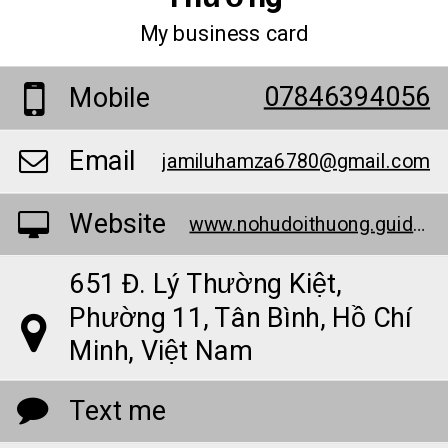
My business card
07846394056
Mobile
Email
jamiluhamza6780@gmail.com
Website
www.nohudoithuong.guide/
651 Đ. Lý Thường Kiệt,
Phường 11, Tân Bình, Hồ Chí
Minh, Việt Nam
Text me