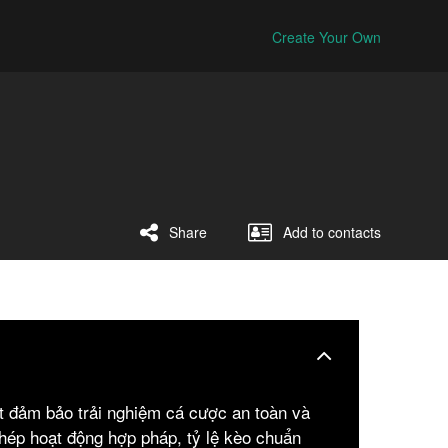
Create Your Own
Share
Add to contacts
ốt đảm bảo trải nghiệm cá cược an toàn và
hép hoạt động hợp pháp, tỷ lệ kèo chuẩn