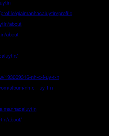
uytin
profile/giaimanhacaiuytin/profile
tin/about
tin/about
caiuytin/
w/193009316-nh-c-i-uy-t-n
com/album/nh-c-i-uy-t-n
iaimanhacaiuytin
tin/about/