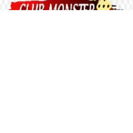
Email
jokzok546@gmail.com
Website
www.sonclub.monster/
Text me
Add to contacts
Share
-
Digital Business Cards