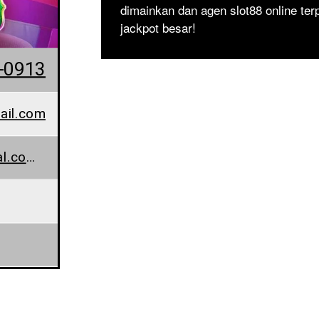
dimainkan dan agen slot88 online t
jackpot besar!
-0913
ail.com
www.casatradicional.com/menu-puntademita-qr/