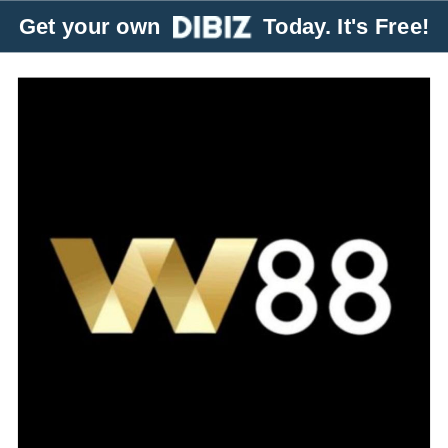
Get your own
Today. It's Free!