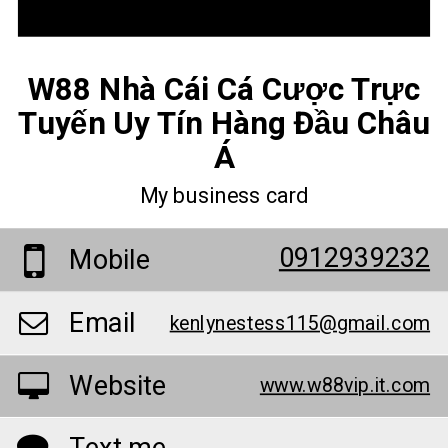
W88 Nhà Cái Cá Cược Trực
Tuyến Uy Tín Hàng Đầu Châu
Á
My business card
0912939232
Mobile
Email
kenlynestess115@gmail.com
Website
www.w88vip.it.com