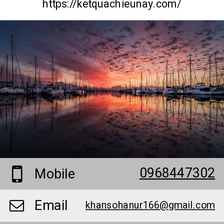
https://ketquachieunay.com/
0968447302
Mobile
Email
khansohanur166@gmail.com