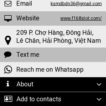
Email
ksmdbdn36@gmail.com
Website
www.f168slot.com/
209 P. Chợ Hàng, Đông Hải,
Lê Chân, Hải Phòng, Việt Nam
Text me
Reach me on Whatsapp
About
Add to contacts