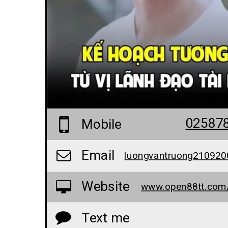
02587
Mobile
Email
Website
Text me