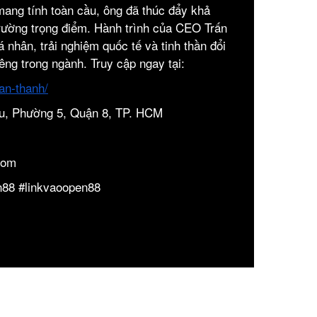
ang tính toàn cầu, ông đã thúc đẩy khả
 trường trọng điểm. Hành trình của CEO Trấn
 nhân, trải nghiệm quốc tế và tinh thần đổi
iêng trong ngành. Truy cập ngay tại:
an-thanh/
ửu, Phường 5, Quận 8, TP. HCM
com
n88 #linkvaoopen88