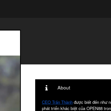
About
CEO Trấn Thành
được biết đến như n
phát triển khác biệt của OPEN88 tron