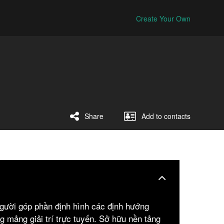
Create Your Own
Share
Add to contacts
gười góp phần định hình các định hướng
g mảng giải trí trực tuyến. Sở hữu nền tảng