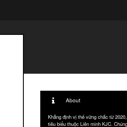
About
Khẳng định vị thế vững chắc từ 2020
tiêu biểu thuộc Liên minh KJC. Chúng 