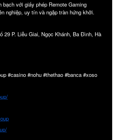
nh bạch với giấy phép Remote Gaming
 nghiệp, uy tín và ngập tràn hứng khởi.
ố 29 P. Liễu Giai, Ngọc Khánh, Ba Đình, Hà
group #casino #nohu #thethao #banca #xoso
oup/
roup
up/