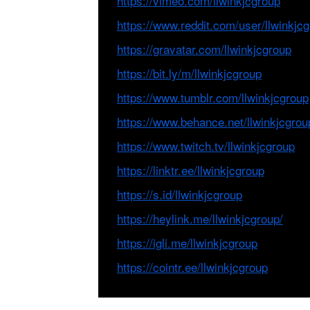
https://vimeo.com/llwinkjcgroup
https://www.reddit.com/user/llwinkjcg
https://gravatar.com/llwinkjcgroup
https://bit.ly/m/llwinkjcgroup
https://www.tumblr.com/llwinkjcgroup
https://www.behance.net/llwinkjcgrou
https://www.twitch.tv/llwinkjcgroup
https://linktr.ee/llwinkjcgroup
https://s.id/llwinkjcgroup
https://heylink.me/llwinkjcgroup/
https://igli.me/llwinkjcgroup
https://cointr.ee/llwinkjcgroup