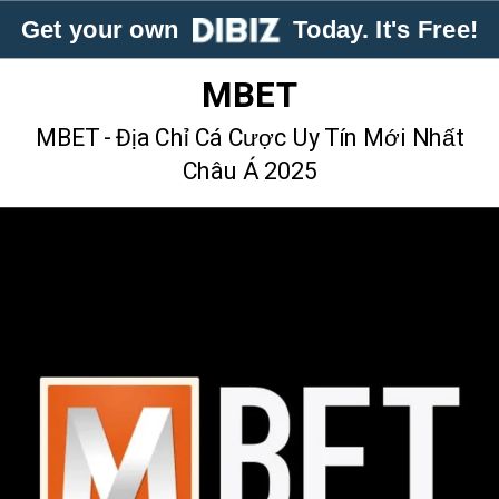
Get your own
Today. It's Free!
MBET
MBET - Địa Chỉ Cá Cược Uy Tín Mới Nhất
Châu Á 2025