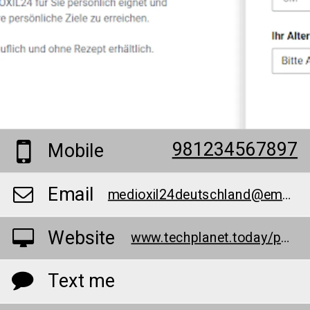
981234567897
Mobile
Email
medioxil24deutschland@emailll.org
Website
www.techplanet.today/post/medioxil24-deutschland-osterreich-schweiz-1-abnehmformel-in-de-at-ch-update-2022
Text me