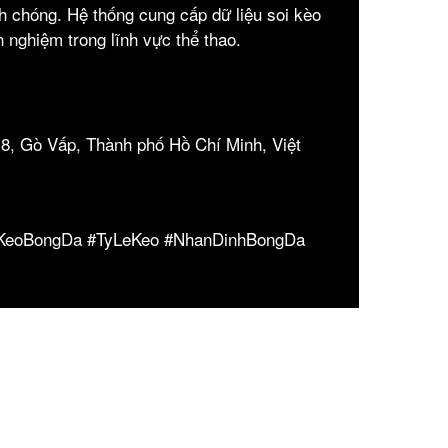
h chóng. Hệ thống cung cấp dữ liệu soi kèo
 nghiệm trong lĩnh vực thể thao.
8, Gò Vấp, Thành phố Hồ Chí Minh, Việt
iKeoBongDa #TyLeKeo #NhanDinhBongDa