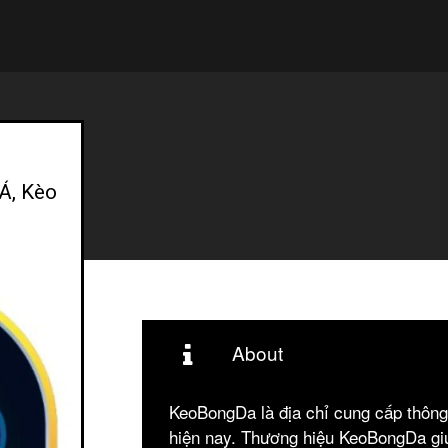
Á, Kèo
About
KeoBongDa là địa chỉ cung cấp thông 
hiện nay. Thương hiệu KeoBongDa gi