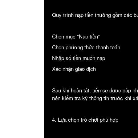
Quy trình nạp tiền thường gồm các b
Chọn mục “Nạp tiền”
Chọn phương thức thanh toán
Nhập số tiền muốn nạp
Xác nhận giao dịch
Sau khi hoàn tất, tiền sẽ được cập nh
nên kiểm tra kỹ thông tin trước khi x
4. Lựa chọn trò chơi phù hợp