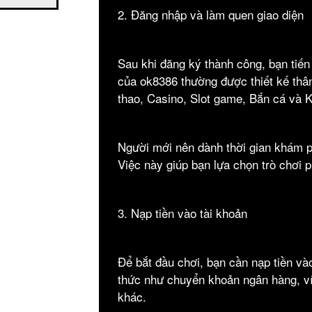
2. Đăng nhập và làm quen giao diện
Sau khi đăng ký thành công, bạn tiến
của ok8386 thường được thiết kế thâ
thao, Casino, Slot game, Bắn cá và 
Người mới nên dành thời gian khám p
Việc này giúp bạn lựa chọn trò chơi 
3. Nạp tiền vào tài khoản
Để bắt đầu chơi, bạn cần nạp tiền và
thức như chuyển khoản ngân hàng, ví
khác.