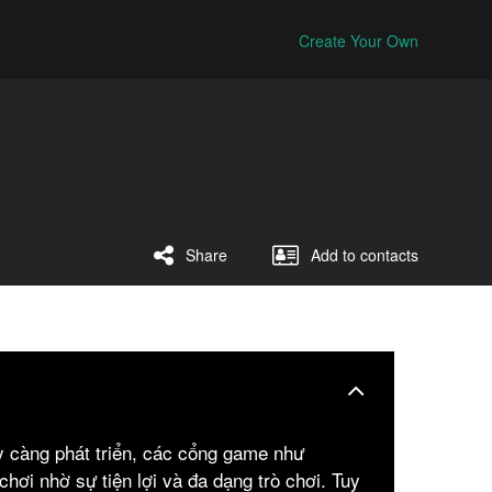
Create Your Own
Share
Add to contacts
ày càng phát triển, các cổng game như
hơi nhờ sự tiện lợi và đa dạng trò chơi. Tuy