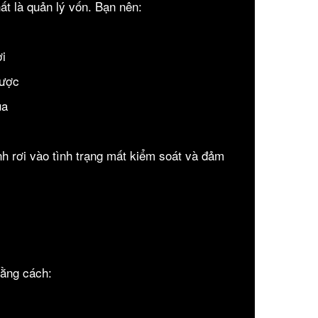
ất là quản lý vốn. Bạn nên:
ơi
cược
ua
nh rơi vào tình trạng mất kiểm soát và đảm
bằng cách: