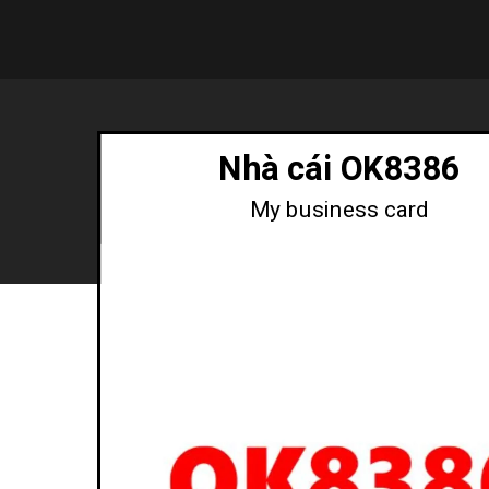
Nhà cái OK8386
My business card