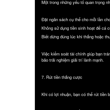
Một trong những yếu tố quan trọng nh
Đặt ngân sách cụ thể cho mỗi lần ch
Không sử dụng tiền sinh hoạt để cá 
Biết dừng đúng lúc khi thắng hoặc th
Việc kiểm soát tài chính giúp bạn trá
bảo trải nghiệm giải trí lành mạnh.
7. Rút tiền thắng cược
Khi có lợi nhuận, bạn có thể rút tiền 