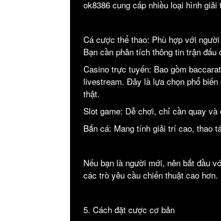
ok8386 cung cấp nhiều loại hình giải 
Cá cược thể thao: Phù hợp với người
Bạn cần phân tích thông tin trận đấu 
Casino trực tuyến: Bao gồm baccarat,
livestream. Đây là lựa chọn phổ biến
thật.
Slot game: Dễ chơi, chỉ cần quay và 
Bắn cá: Mang tính giải trí cao, thao t
Nếu bạn là người mới, nên bắt đầu vớ
các trò yêu cầu chiến thuật cao hơn.
5. Cách đặt cược cơ bản