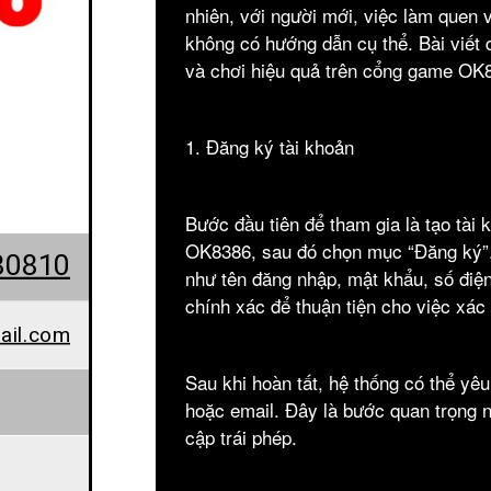
nhiên, với người mới, việc làm quen v
không có hướng dẫn cụ thể. Bài viết 
và chơi hiệu quả trên cổng game OK
1. Đăng ký tài khoản
Bước đầu tiên để tham gia là tạo tài 
OK8386, sau đó chọn mục “Đăng ký”.
80810
như tên đăng nhập, mật khẩu, số điện
chính xác để thuận tiện cho việc xác
ail.com
Sau khi hoàn tất, hệ thống có thể yê
hoặc email. Đây là bước quan trọng 
cập trái phép.