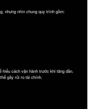
ng, nhưng nhìn chung quy trình gồm:
 hiểu cách vận hành trước khi tăng dần.
hể gây rủi ro tài chính.