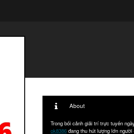
About
Trong bối cảnh giải trí trực tuyến ng
ok8386
đang thu hút lượng lớn người c