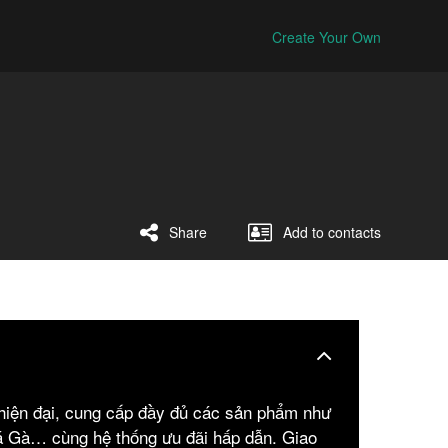
Create Your Own
Share
Add to contacts
n hiện đại, cung cấp đầy đủ các sản phẩm như
á Gà… cùng hệ thống ưu đãi hấp dẫn. Giao