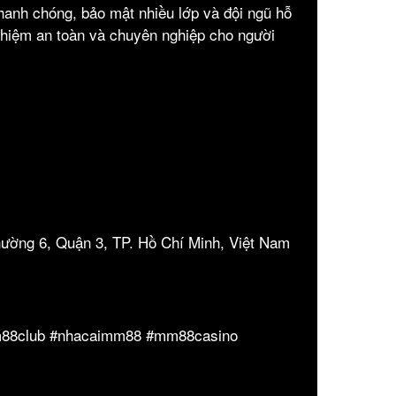
 nhanh chóng, bảo mật nhiều lớp và đội ngũ hỗ
ghiệm an toàn và chuyên nghiệp cho người
hường 6, Quận 3, TP. Hồ Chí Minh, Việt Nam
8club #nhacaimm88 #mm88casino