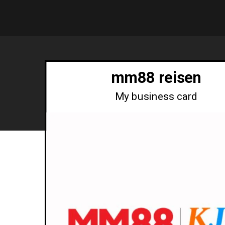
mm88 reisen
My business card