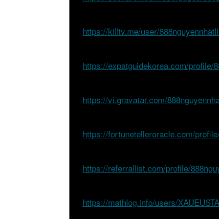
https://killtv.me/user/888nguyennhatli
https://expatguidekorea.com/profile/
https://vi.gravatar.com/888nguyennha
https://fortunetelleroracle.com/profi
https://referrallist.com/profile/888ng
https://mathlog.info/users/XAUEU