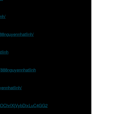
nh/
888nguyennhatlinh/
tlinh
le/888nguyennhatlinh
uyennhatlinh/
STAOChrlXjVybDixLuC4GG2