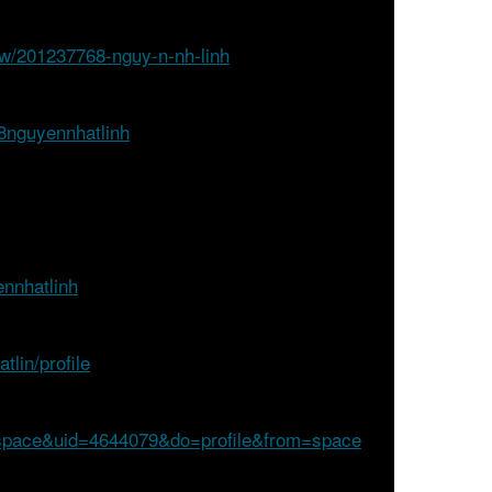
w/201237768-nguy-n-nh-linh
88nguyennhatlinh
nnhatlinh
tlin/profile
=space&uid=4644079&do=profile&from=space