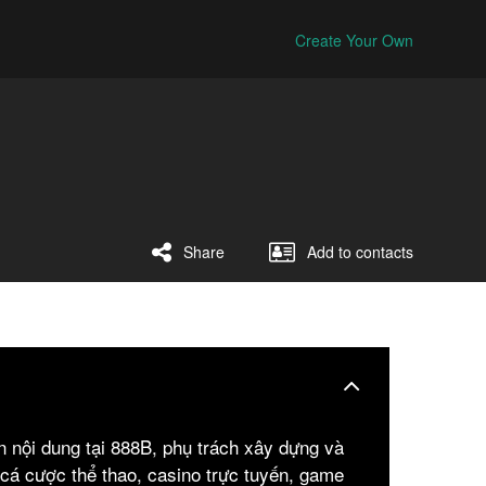
Create Your Own
Share
Add to contacts
 nội dung tại 888B, phụ trách xây dựng và
n cá cược thể thao, casino trực tuyến, game