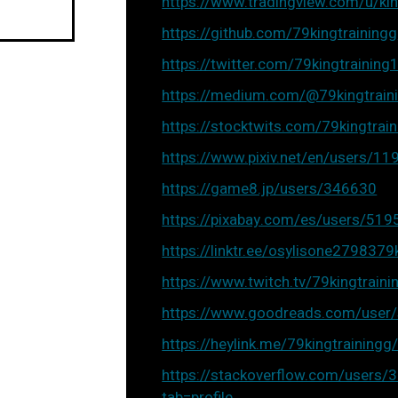
https://www.tradingview.com/u/kin
https://github.com/79kingtrainingg
https://twitter.com/79kingtraining
https://medium.com/@79kingtrain
https://stocktwits.com/79kingtrai
https://www.pixiv.net/en/users/1
https://game8.jp/users/346630
https://pixabay.com/es/users/51
https://linktr.ee/osylisone2798379
https://www.twitch.tv/79kingtraini
https://www.goodreads.com/user
https://heylink.me/79kingtrainingg
https://stackoverflow.com/user
tab=profile