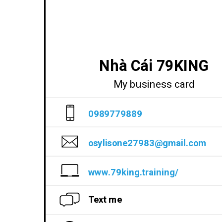
Nhà Cái 79KING
My business card
0989779889
osylisone27983@gmail.com
www.79king.training/
Text me