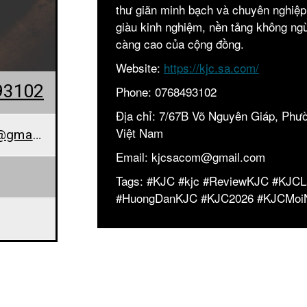
thư giãn minh bạch và chuyên nghiệp
giàu kinh nghiệm, nền tảng không n
càng cao của cộng đồng.
Website:
https://kjc.sa.com/
93102
Phone: 0768493102
Địa chỉ: 7/67B Võ Nguyên Giáp, Phư
Việt Nam
pappaletterasatwinder@gmail.com
Email: kjcsacom@gmail.com
Tags: #KJC #kjc #ReviewKJC #KJC
#HuongDanKJC #KJC2026 #KJCMoi