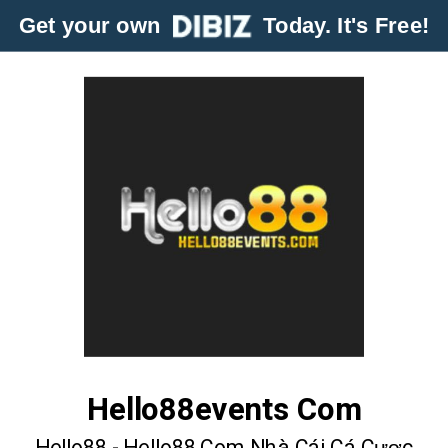
Get your own
Today. It's Free!
Hello88events Com