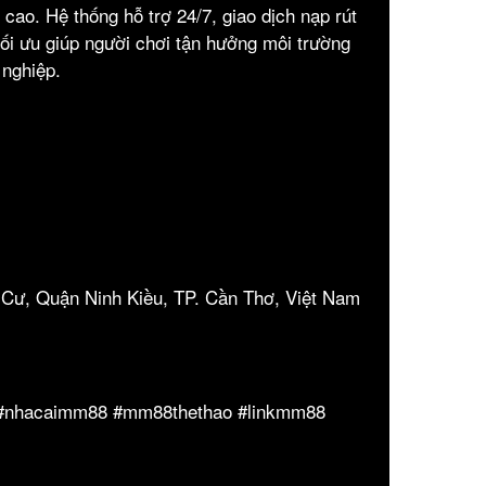
cao. Hệ thống hỗ trợ 24/7, giao dịch nạp rút
tối ưu giúp người chơi tận hưởng môi trường
 nghiệp.
 Cư, Quận Ninh Kiều, TP. Cần Thơ, Việt Nam
#nhacaimm88 #mm88thethao #linkmm88