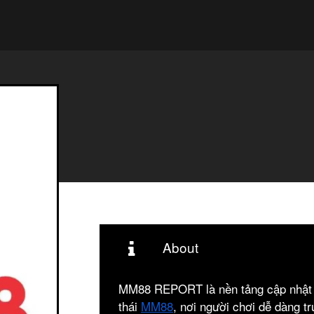
About
MM88 REPORT là nền tảng cập nhật t
thái
MM88
, nơi người chơi dễ dàng t