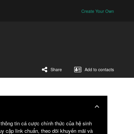
Create Your Own
Share
Add to contacts
hông tin cá cược chính thức của hệ sinh
ruy cập link chuẩn, theo dõi khuyến mãi và