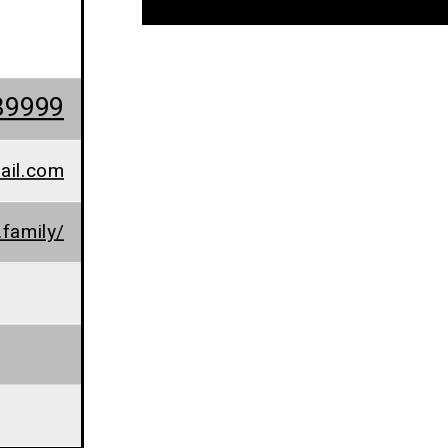
89999
ail.com
.family/