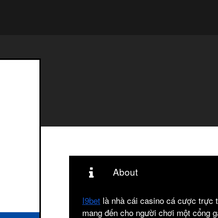
About
I9bet
là nhà cái casino cá cược trực 
mang đến cho người chơi một cổng ga