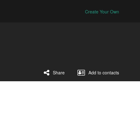
Create Your Own
Share
Add to contacts