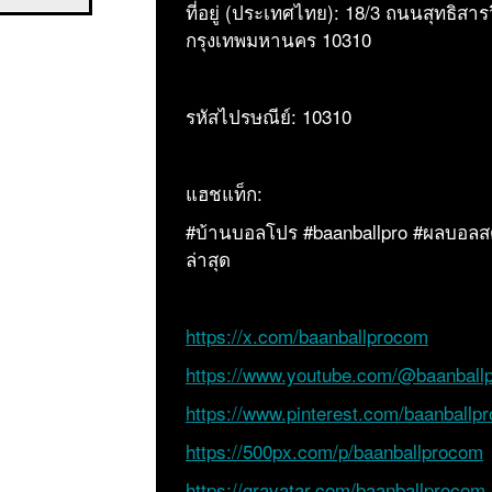
ที่อยู่ (ประเทศไทย): 18/3 ถนนสุทธิ
กรุงเทพมหานคร 10310
รหัสไปรษณีย์: 10310
แฮชแท็ก:
#บ้านบอลโปร #baanballpro #ผลบอลสด
ล่าสุด
https://x.com/baanballprocom
https://www.youtube.com/@baanball
https://www.pinterest.com/baanballp
https://500px.com/p/baanballprocom
https://gravatar.com/baanballprocom