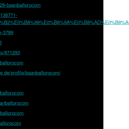
929-baanballprocom
4138771-
%B2%E0%B8%99%E0%B8%9A%E0%B8%AD%E0%B8%A5.
o-3789
2
rs/871293
nballprocom
ge.de/profile/baanballprocom/
nballprocom
aanballprocom
nballprocom
ballprocom