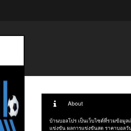
About
บ้านบอลโปร เป็นเว็บไซต์ที่รวมข้อมู
แข่งขัน ผลการแข่งขันสด ราคาบอลวันนี้