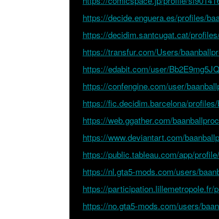
https://comicspace.jp/profile/sl90141
https://decide.enguera.es/profiles/ba
https://decidim.santcugat.cat/profiles
https://transfur.com/Users/baanball
https://edabit.com/user/Bb2E9mg5
https://confengine.com/user/baanbal
https://fic.decidim.barcelona/profiles
https://web.ggather.com/baanballpro
https://www.deviantart.com/baanbal
https://public.tableau.com/app/profil
https://nl.gta5-mods.com/users/baan
https://participation.lillemetropole.fr
https://no.gta5-mods.com/users/baa