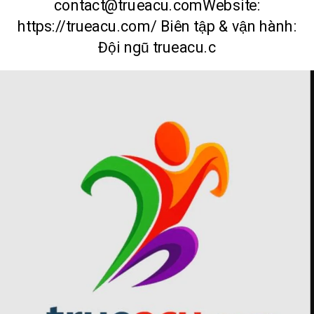
contact@trueacu.comWebsite:
https://trueacu.com/ Biên tập & vận hành:
Đội ngũ trueacu.c