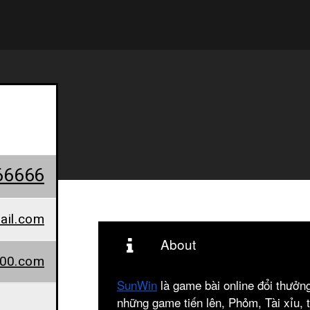
66666
ail.com
About
n00.com
SunWin
là game bài online đổi thưởng
những game tiến lên, Phỏm, Tài xỉu,