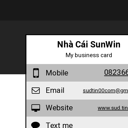
Nhà Cái SunWin
My business card
08236
Mobile
Email
sudtin00com@gm
Website
www.sud.ti
Text me