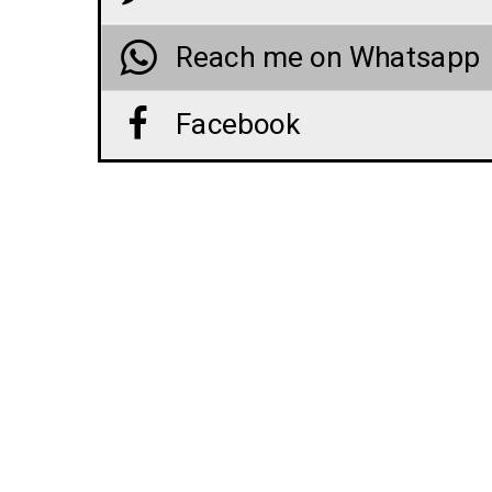
Reach me on Whatsapp
Facebook