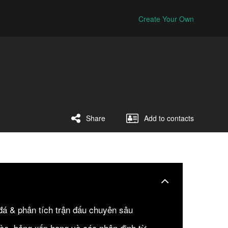
Create Your Own
Share
Add to contacts
đá & phân tích trận đấu chuyên sâu
 kèo, bảng xếp hạng và các nhận định từ