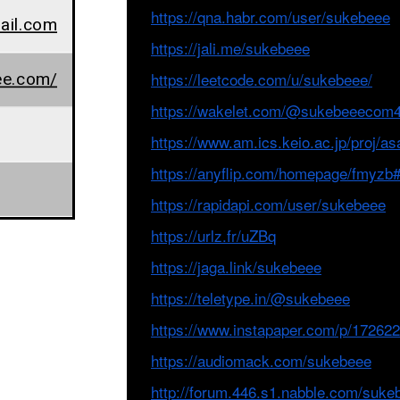
https://qna.habr.com/user/sukebeee
il.com
https://jali.me/sukebeee
ee.com/
https://leetcode.com/u/sukebeee/
https://wakelet.com/@sukebeeecom
https://www.am.ics.keio.ac.jp/proj/a
https://anyflip.com/homepage/fmyzb
https://rapidapi.com/user/sukebeee
https://urlz.fr/uZBq
https://jaga.link/sukebeee
https://teletype.in/@sukebeee
https://www.instapaper.com/p/17262
https://audiomack.com/sukebeee
http://forum.446.s1.nabble.com/suke