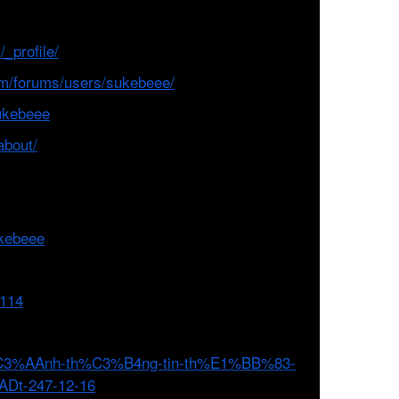
_profile/
om/forums/users/sukebeee/
sukebeee
about/
ukebeee
6114
-k%C3%AAnh-th%C3%B4ng-tin-th%E1%BB%83-
t-247-12-16