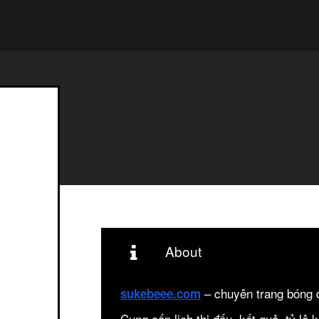
About
– chuyên trang bóng 
sukebeee.com
Cung cấp lịch thi đấu, kết quả, tỷ lệ