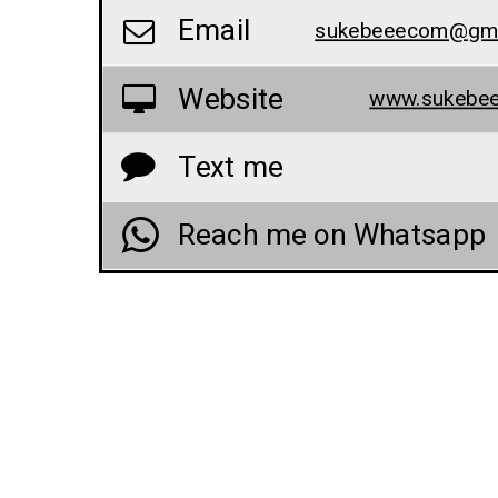
Email
sukebeeecom@gma
Website
www.sukebe
Text me
Reach me on Whatsapp