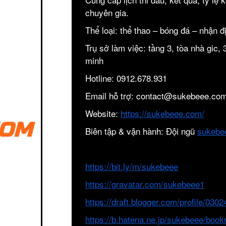
chuyên gia.
Thể loại: thể thao – bóng đá – nhận đ
Trụ sở làm việc: tầng 3, tòa nhà gic, 
minh
Hotline: 0912.678.931
Email hỗ trợ: contact@sukebeee.co
Website:
https://sukebeee.com/
Biên tập & vận hành: Đội ngũ
sukebe
https://bit.ly/m/sukebeee
https://gravatar.com/sukebeee1
https://draft.blogger.com/profile/03
https://b.hatena.ne.jp/sukebeee/boo