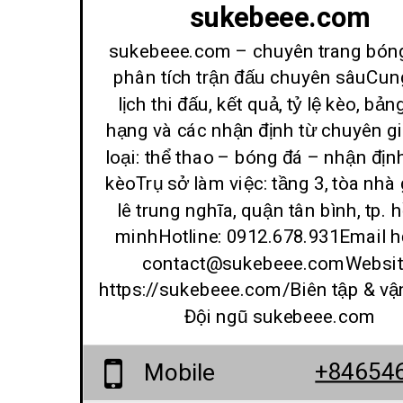
sukebeee.com
sukebeee.com – chuyên trang bón
phân tích trận đấu chuyên sâuCun
lịch thi đấu, kết quả, tỷ lệ kèo, bản
hạng và các nhận định từ chuyên gi
loại: thể thao – bóng đá – nhận địn
kèoTrụ sở làm việc: tầng 3, tòa nhà 
lê trung nghĩa, quận tân bình, tp. h
minhHotline: 0912.678.931Email hỗ
contact@sukebeee.comWebsit
https://sukebeee.com/Biên tập & vậ
Đội ngũ sukebeee.com
+84654
Mobile