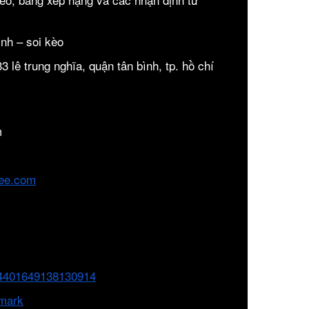
ịnh – soi kèo
33 lê trung nghĩa, quận tân bình, tp. hồ chí
m
ee.com
024401649138130914
kmark