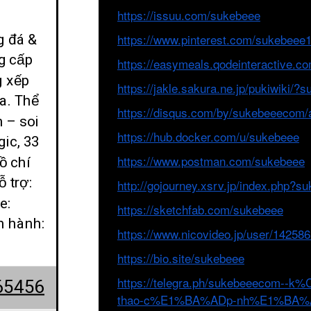
https://issuu.com/sukebeee
g đá &
https://www.pinterest.com/sukebeee1/
g cấp
https://easymeals.qodeinteractive.c
g xếp
https://jakle.sakura.ne.jp/pukiwiki/?
a. Thể
https://disqus.com/by/sukebeeecom/
h – soi
https://hub.docker.com/u/sukebeee
gic, 33
ồ chí
https://www.postman.com/sukebeee
 trợ:
http://gojourney.xsrv.jp/index.php?s
e:
https://sketchfab.com/sukebeee
n hành:
https://www.nicovideo.jp/user/14258
https://bio.site/sukebeee
https://telegra.ph/sukebeeecom-
65456
thao-c%E1%BA%ADp-nh%E1%BA%AD