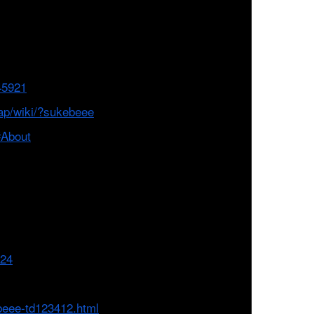
45921
sap/wiki/?sukebeee
#About
224
beee-td123412.html