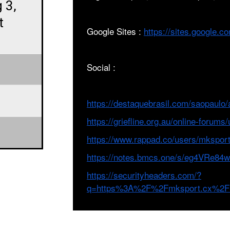
 3,
t
Google Sites :
https://sites.google.
Social :
https://destaquebrasil.com/saopaulo
https://griefline.org.au/online-forum
https://www.rappad.co/users/mkspor
https://notes.bmcs.one/s/eg4VRe84w
https://securityheaders.com/?
q=https%3A%2F%2Fmksport.cx%2F&f