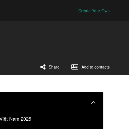
Create Your Own
Share
Add to contacts
 Việt Nam 2025