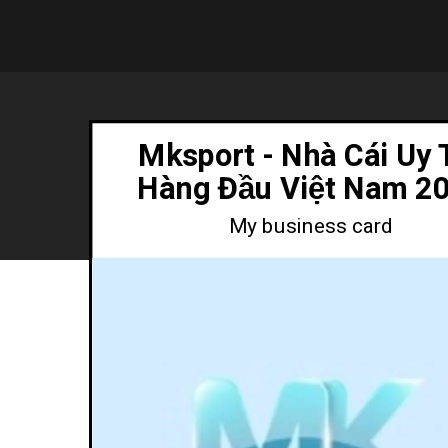
Mksport - Nhà Cái Uy 
Hàng Đầu Việt Nam 2
My business card