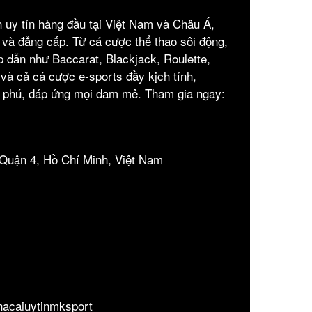
n uy tín hàng đầu tại Việt Nam và Châu Á,
g và đẳng cấp. Từ cá cược thể thao sôi động,
ấp dẫn như Baccarat, Blackjack, Roulette,
 và cả cá cược e-sports đầy kịch tính,
g phú, đáp ứng mọi đam mê. Tham gia ngay:
 Quận 4, Hồ Chí Minh, Việt Nam
hacaiuytinmksport