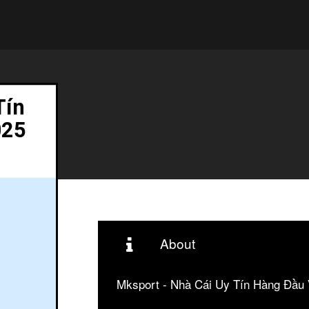
Tín
025
About
Mksport - Nhà Cái Uy Tín Hàng Đầu