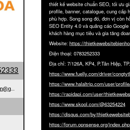
thiết kế website chuẩn SEO, tối ưu gi
profile, banner, catalogue, cung cấp
phù hợp. Song song đó, đơn vị còn hỗ 
SEO Entity 4.0 và quảng cáo Google
khách hàng mục tiêu và gia tăng doan
Website:
https://thietkewebsitebienho
Điện thoại: 0783252333
Địa chỉ: 7/126A, KP4, P.Tân Hiệp, T
52333
https://www.fuelly.com/driver/congty
https://www.halaltrip.com/user/profil
thietkewebsitebienhoavn@gmail.com
https://rapidapi.com/user/thietkeweb
https://www.skool.com/@63254224
https://disqus.com/by/thietkewebsite
https://forum.opnsense.org/index.php