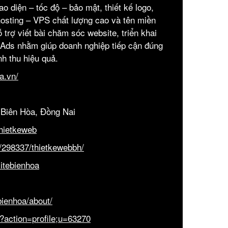
ao diện – tốc độ – bảo mật, thiết kế logo,
 hosting – VPS chất lượng cao và tên miền
trợ viết bài chăm sóc website, triển khai
 Ads nhằm giúp doanh nghiệp tiếp cận đúng
h thu hiệu quả.
a.vn/
P.Biên Hòa, Đồng Nai
thietkeweb
e/298337/thietkewebbh/
sitebienhoa
bienhoa/about/
?action=profile;u=63270