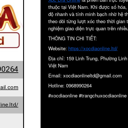
thuộc tại Việt Nam. Khi được số hóa,
độ nhanh và tính minh bạch nhờ hệ th
theo dõi từng lượt xóc theo thời gian
nghiệm giao diện trực quan trên nhiều 
THÔNG TIN CHI TIẾT:
Website:
https://xocdiaonline.ltd/
Địa chỉ: 159 Linh Trung, Phường Lin
Việt Nam
90264
Email: xocdiaonlineltd@gmail.com
Hotline: 0968990264
ail.com
#xocdiaonline #trangchuxocdiaonline 
ne.ltd/